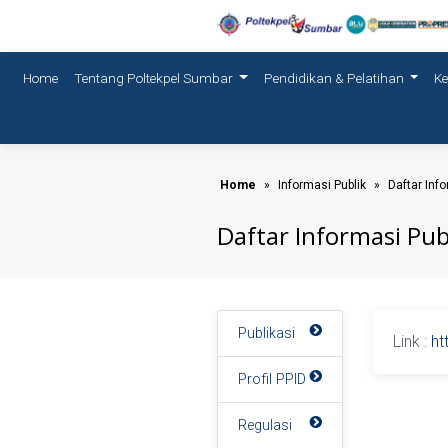
(current)
Home
Tentang Poltekpel Sumbar
Pendidikan & Pelatihan
K
Home
Informasi Publik
Daftar Info
Daftar Informasi Pub
Publikasi
Link :
ht
Profil PPID
Regulasi