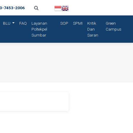
13-7453-2006
BLU
FAQ
Layanan
SOP
SPMI
Kritik
Green
Poltekpel
Dan
Campus
Sumbar
Saran