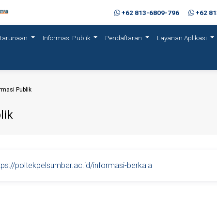
+62 813-6809-796
+62 8
etarunaan
Informasi Publik
Pendaftaran
Layanan Aplikasi
rmasi Publik
lik
tps://poltekpelsumbar.ac.id/informasi-berkala