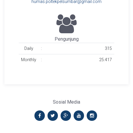
humas.poltekpelsumbar@gmail.com
Pengunjung
Daily
:
315
Monthly
:
25.417
Sosial Media