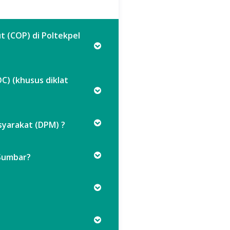
t (COP) di Poltekpel
C) (khusus diklat
yarakat (DPM) ?
 Sumbar?