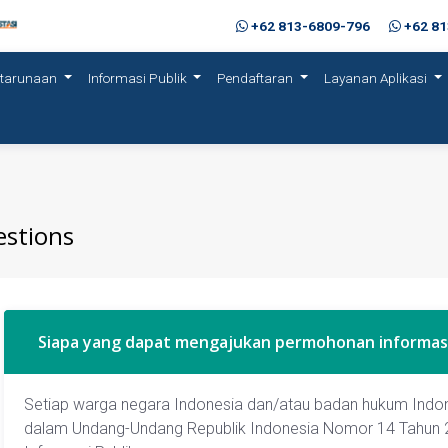
+62 813-6809-796
+62 8
etarunaan
Informasi Publik
Pendaftaran
Layanan Aplikasi
estions
Siapa yang dapat mengajukan permohonan informasi
Setiap warga negara Indonesia dan/atau badan hukum Indo
dalam Undang-Undang Republik Indonesia Nomor 14 Tahun 