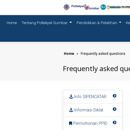
(current)
Home
Tentang Poltekpel Sumbar
Pendidikan & Pelatihan
K
Home
Frequently asked questions
Frequently asked qu
Info SIPENCATAR
Informasi Diklat
Permohonan PPID