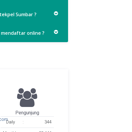
ltekpel Sumbar ?
 mendaftar online ?
Pengunjung
.com
Daily
:
344