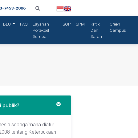
13-7453-2006
BLU
FAQ
Layanan
SOP
SPMI
Kritik
Green
Poltekpel
Dan
Campus
Sumbar
Saran
 publik?
nesia sebagaimana diatur
2008 tentang Keterbukaan