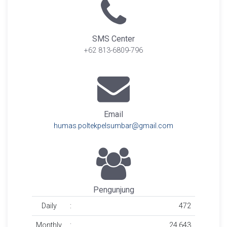
SMS Center
+62 813-6809-796
Email
humas.poltekpelsumbar@gmail.com
Pengunjung
Daily
:
472
Monthly
:
24.643