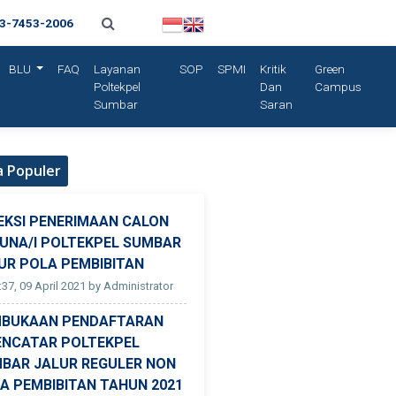
13-7453-2006
BLU
FAQ
Layanan
SOP
SPMI
Kritik
Green
Poltekpel
Dan
Campus
Sumbar
Saran
a Populer
EKSI PENERIMAAN CALON
UNA/I POLTEKPEL SUMBAR
UR POLA PEMBIBITAN
:37, 09 April 2021 by Administrator
BUKAAN PENDAFTARAN
ENCATAR POLTEKPEL
BAR JALUR REGULER NON
A PEMBIBITAN TAHUN 2021