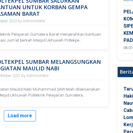
OLTEKPEL SUMBAR SALURKAN
ANTUAN UNTUK KORBAN GEMPA
PEL
ASAMAN BARAT
KOM
Maret 2022 by Administrator
SIP
KEM
iteknik Pelayaran Sumatera Barat menyerahkan bantuan
PA
asi Jum'at berkah Masjid Ukhuwah Poltekpe...
06:01
OLTEKPEL SUMBAR MELANGSUNGKAN
GIATAN MAULID NABI
Berit
Oktober 2021 by Administrator
Tar
iatan Maulid Nabi Muhammad SAW telah dilaksanakan
Mesjid Ukhuwah Politeknik Pelayaran Sumatera...
Hak
Naut
Cab
Load more
Lom
Ker
Per