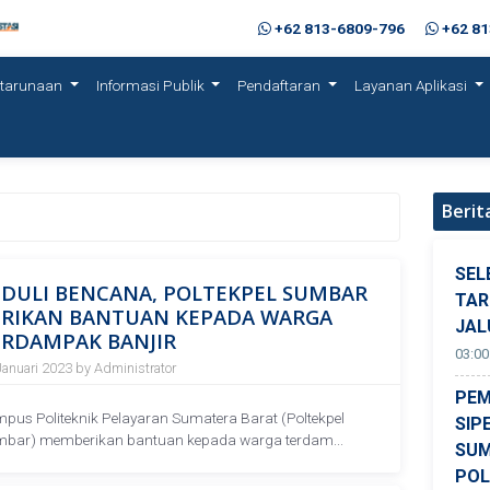
+62 813-6809-796
+62 8
etarunaan
Informasi Publik
Pendaftaran
Layanan Aplikasi
Berit
SEL
EDULI BENCANA, POLTEKPEL SUMBAR
TAR
ERIKAN BANTUAN KEPADA WARGA
JAL
ERDAMPAK BANJIR
03:00
Januari 2023 by Administrator
PEM
pus Politeknik Pelayaran Sumatera Barat (Poltekpel
SIP
bar) memberikan bantuan kepada warga terdam...
SUM
POL