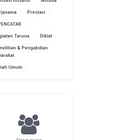
estasi Instansi
Wisuda
rjasama
Prestasi
PENCATAR
giatan Taruna
Diklat
nelitian & Pengabdian
arakat
liah Umum