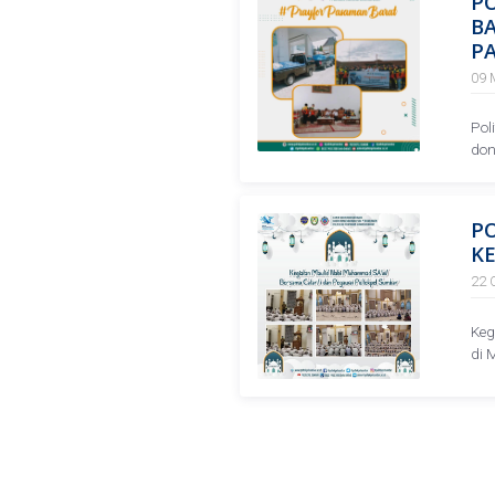
P
B
P
09 
Pol
don
P
KE
22 
Keg
di 