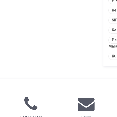
Pr
Ke
SI
Ke
Pe
Masy
Ku