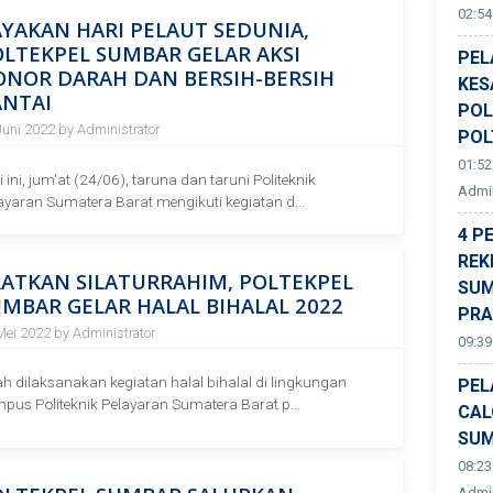
02:54
YAKAN HARI PELAUT SEDUNIA,
LTEKPEL SUMBAR GELAR AKSI
PEL
ONOR DARAH DAN BERSIH-BERSIH
KES
ANTAI
POL
Juni 2022 by Administrator
POL
01:52
i ini, jum'at (24/06), taruna dan taruni Politeknik
Admin
ayaran Sumatera Barat mengikuti kegiatan d...
4 P
REK
ATKAN SILATURRAHIM, POLTEKPEL
SUM
MBAR GELAR HALAL BIHALAL 2022
PR
Mei 2022 by Administrator
09:39
ah dilaksanakan kegiatan halal bihalal di lingkungan
PEL
pus Politeknik Pelayaran Sumatera Barat p...
CAL
SUM
08:23
Admin