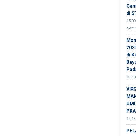
Gam
di S
15:09
Admin
Mon
202
di K
Bay
Pad
13:18
VIR
MAN
UMU
PRA
14:13
PEL