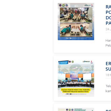
RA
PO
D
P
24 
Har
Pel
ER
SU
18 
Tel
kam