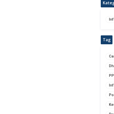
Kateg
In
Tag
Ca
Dh
PP
In
Po
Ke