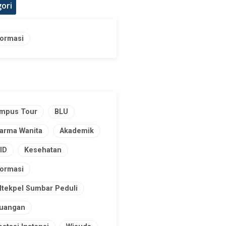
ori
formasi
mpus Tour
BLU
arma Wanita
Akademik
ID
Kesehatan
formasi
ltekpel Sumbar Peduli
uangan