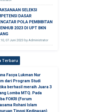
AKSANAAN SELEKSI
PETENSI DASAR
ENCATAR POLA PEMBIBITAN
ENHUB 2023 DI UPT BKN
DANG
:10, 07 Juni 2023 by Administrator
a Terbaru
una Fasya Lukman Nur
im dari Program Studi
ika berhasil meraih Juara 3
ang Lomba MTQ. Pada
ba FOKRI (Forum
jasama Rohani Islam
guruan Tinggi Kedinasan)