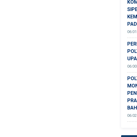
KOM
SIP
KEM
PA
06:01
PER
POL
UPA
06:00
POL
MON
PEN
PRA
BAH
06:02