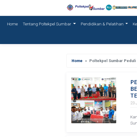
(current)
Home
Tentang Poltekpel Sumbar
Pendidikan & Pelatihan
K
Home
Poltekpel Sumbar Peduli
P
B
T
23 
Kam
Sum