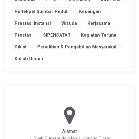
Poltekpel Sumbar Peduli
Keuangan
Prestasi Instansi
Wisuda
Kerjasama
Prestasi
SIPENCATAR
Kegiatan Taruna
Diklat
Penelitian & Pengabdian Masyarakat
Kuliah Umum
Alamat
Jl. Syeh Burhanuddin No.1, Korong Tiram