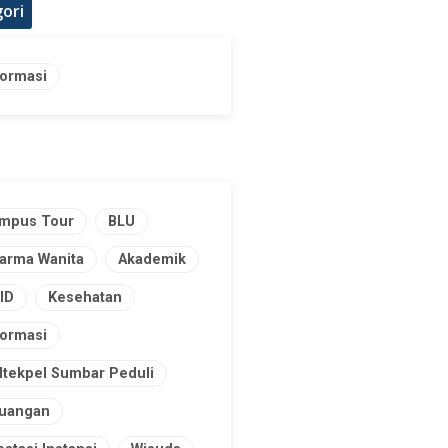
ori
formasi
mpus Tour
BLU
arma Wanita
Akademik
ID
Kesehatan
formasi
ltekpel Sumbar Peduli
uangan