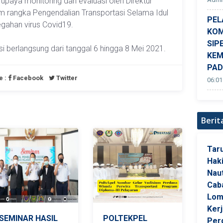
 upaya monitoring dan evaluasi oleh Direktur
rangka Pengendalian Transportasi Selama Idul
PEL
egahan virus Covid19.
KOM
SIP
i berlangsung dari tanggal 6 hingga 8 Mei 2021.
KEM
PA
e :
Facebook
Twitter
06:01
Berit
Tar
Hak
Naut
Cab
Lom
Ker
SEMINAR HASIL
POLTEKPEL
Per