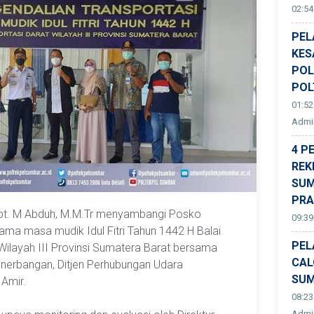
02:54
PEL
KES
POL
POL
01:52
Admin
4 P
REK
SUM
PR
apt. M Abduh, M.M.Tr menyambangi Posko
09:39
ama masa mudik Idul Fitri Tahun 1442 H Balai
PEL
Wilayah III Provinsi Sumatera Barat bersama
CAL
nerbangan, Ditjen Perhubungan Udara
SUM
 Amir.
08:23
Admin