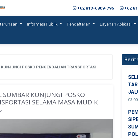
+62 813-6809-796
+62 8
etarunaan
Informasi Publik
Pendaftaran
Layanan Aplikasi
Berit
 KUNJUNGI POSKO PENGENDALIAN TRANSPORTASI
SEL
TAR
JAL
L SUMBAR KUNJUNGI POSKO
03:00
SPORTASI SELAMA MASA MUDIK
r
PEM
SIP
SUM
POL