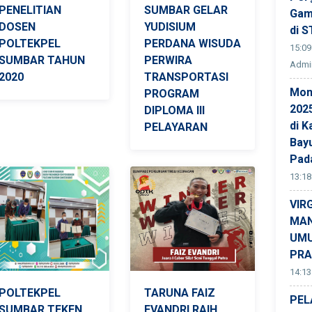
PENELITIAN
SUMBAR GELAR
Gam
DOSEN
YUDISIUM
di S
POLTEKPEL
PERDANA WISUDA
15:09
SUMBAR TAHUN
PERWIRA
Admin
2020
TRANSPORTASI
Mon
PROGRAM
202
DIPLOMA III
di K
PELAYARAN
Bay
Pad
13:18
VIR
MAN
UMU
PRA
14:13
POLTEKPEL
TARUNA FAIZ
PEL
SUMBAR TEKEN
EVANDRI RAIH