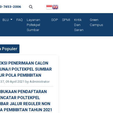
13-7453-2006
BLU
FAQ
Layanan
SOP
SPMI
Kritik
Green
Poltekpel
Dan
Campus
Sumbar
Saran
a Populer
EKSI PENERIMAAN CALON
UNA/I POLTEKPEL SUMBAR
UR POLA PEMBIBITAN
:37, 09 April 2021 by Administrator
BUKAAN PENDAFTARAN
ENCATAR POLTEKPEL
BAR JALUR REGULER NON
A PEMBIBITAN TAHUN 2021