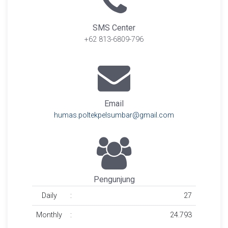
SMS Center
+62 813-6809-796
Email
humas.poltekpelsumbar@gmail.com
Pengunjung
Daily
:
27
Monthly
:
24.793