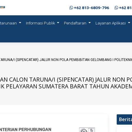
+62 813-6809-796
+62 8
etarunaan
Informasi Publik
Pendaftaran
Layanan Aplikasi
TARUNA/I (SIPENCATAR) JALUR NON POLA PEMBIBITAN GELOMBANG I POLITEKN
AAN CALON TARUNA/I (SIPENCATAR) JALUR NON 
IK PELAYARAN SUMATERA BARAT TAHUN AKADEM
Berit