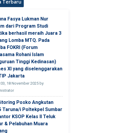
a Terbaru
una Fasya Lukman Nur
im dari Program Studi
ika berhasil meraih Juara 3
ang Lomba MTQ. Pada
ba FOKRI (Forum
jasama Rohani Islam
guruan Tinggi Kedinasan)
es XI yang diselenggarakan
TIP Jakarta
:03, 18 November 2025 by
istrator
itoring Posko Angkutan
5 Taruna/i Poltekpel Sumbar
antor KSOP Kelas II Teluk
ur & Pelabuhan Muara
ang