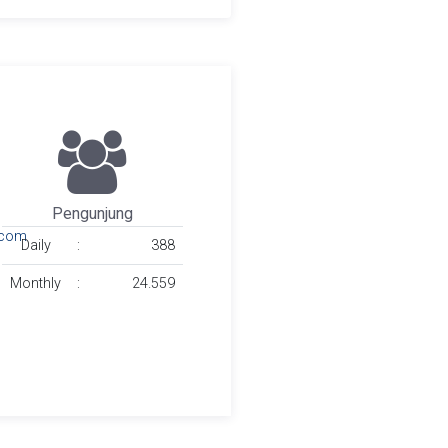
Pengunjung
.com
Daily
:
388
Monthly
:
24.559