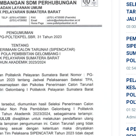
SEL
TAR
JAL
03:00
PEM
SIP
SUM
POL
02:54
PEL
KES
POL
POL
01:52
Admin
4 P