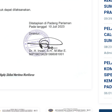
REK
SUM
PR
09:39
PEL
CAL
SUM
08:23
Admin
PEL
KOM
SIP
KEM
PA
06:01