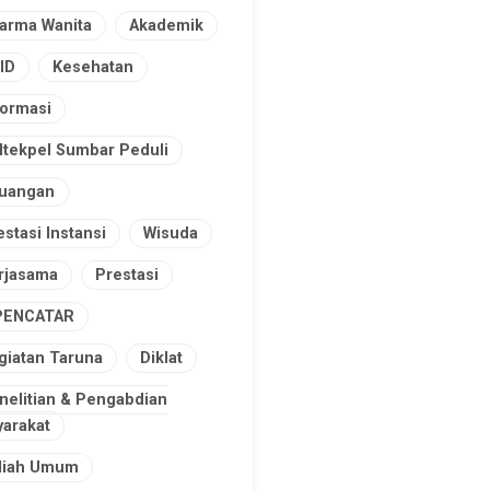
arma Wanita
Akademik
ID
Kesehatan
formasi
ltekpel Sumbar Peduli
uangan
estasi Instansi
Wisuda
rjasama
Prestasi
PENCATAR
giatan Taruna
Diklat
nelitian & Pengabdian
arakat
liah Umum