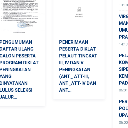
13:18
VIR
MAN
UMU
PRA
PENGUMUMAN
PENERIMAAN
14:13
DAFTAR ULANG
PESERTA DIKLAT
PEL
CALON PESERTA
PELAUT TINGKAT
KOM
PROGRAM DIKLAT
III, IV DAN V
SIP
PENINGKATAN
PENINGKATAN
KEM
YANG
(ANT_ ATT-III,
PA
DINYATAKAN
ANT_ATT-IV DAN
LULUS SELEKSI
ANT...
06:01
JALUR...
PER
POL
UPA
06:00