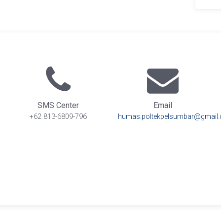
SMS Center
Email
+62 813-6809-796
humas.poltekpelsumbar@gmail