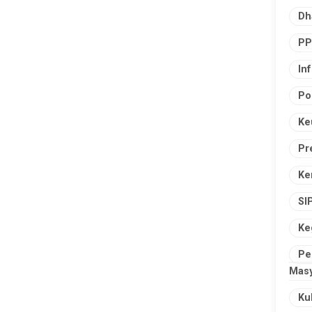
Dh
PP
In
Po
Ke
Pr
Ke
SI
Ke
Pe
Masy
Ku