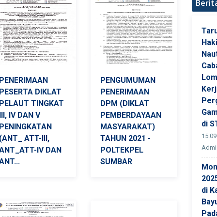
Berit
Tar
Hak
Naut
Cab
Lom
PENERIMAAN
PENGUMUMAN
Ker
PESERTA DIKLAT
PENERIMAAN
Per
PELAUT TINGKAT
DPM (DIKLAT
Gam
III, IV DAN V
PEMBERDAYAAN
di S
PENINGKATAN
MASYARAKAT)
15:09
(ANT_ ATT-III,
TAHUN 2021 -
Admin
ANT_ATT-IV DAN
POLTEKPEL
ANT...
SUMBAR
Mon
202
di K
Bay
Pad