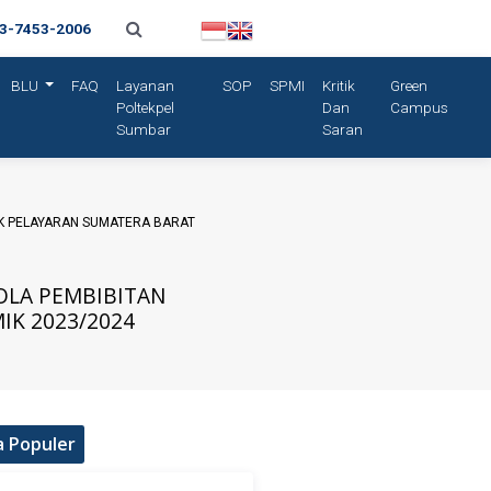
13-7453-2006
BLU
FAQ
Layanan
SOP
SPMI
Kritik
Green
Poltekpel
Dan
Campus
Sumbar
Saran
IK PELAYARAN SUMATERA BARAT
POLA PEMBIBITAN
IK 2023/2024
a Populer