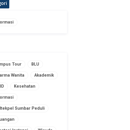
ori
formasi
mpus Tour
BLU
arma Wanita
Akademik
ID
Kesehatan
formasi
ltekpel Sumbar Peduli
uangan