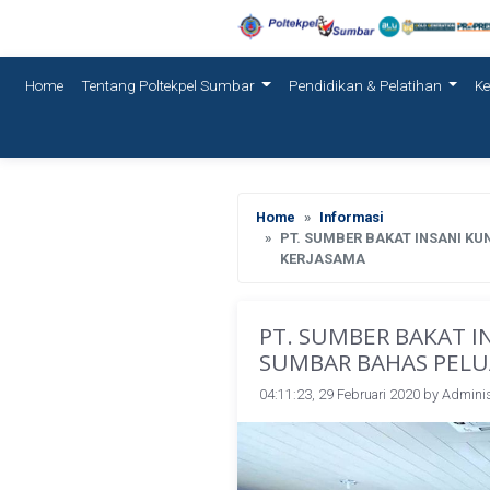
(current)
Home
Tentang Poltekpel Sumbar
Pendidikan & Pelatihan
K
Home
Informasi
PT. SUMBER BAKAT INSANI K
KERJASAMA
PT. SUMBER BAKAT I
SUMBAR BAHAS PELU
04:11:23, 29 Februari 2020 by
Adminis