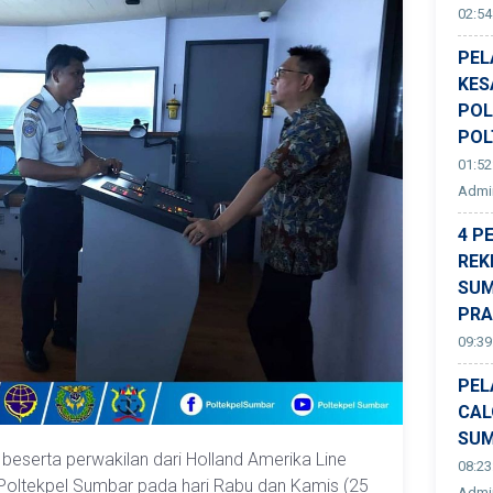
02:54
PEL
KES
POL
POL
01:52
Admin
4 P
REK
SUM
PR
09:39
PEL
CAL
SUM
 beserta perwakilan dari Holland Amerika Line
08:23
Poltekpel Sumbar pada hari Rabu dan Kamis (25
Admin