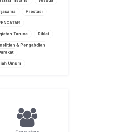
estasi Instansi
Wisuda
rjasama
Prestasi
PENCATAR
giatan Taruna
Diklat
nelitian & Pengabdian
arakat
liah Umum