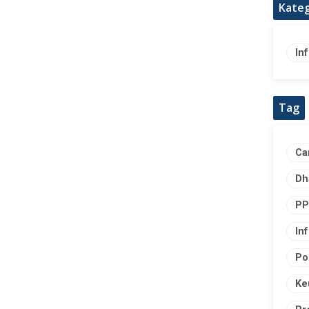
Kateg
In
Tag
Ca
Dh
PP
In
Po
Ke