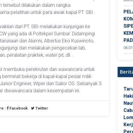
n tersebut dilakukan dalam rangka
PEL
ma pelatihan untuk para awak kapal PT. SBI .
KOM
SIP
wakilan dari PT. SBI melakukan kunjungan ke
KEM
STCW yang ada di Poltekpel Sumbar. Didampingi
PA
tarunaan dan Alumni, Albertus Eko Kuswinoto,
engunjungi dan melakukan pengecekan lab,
06:01
n, peralatan praktek, water pit, dll. .
 SBI membuka perekrutan dan wawancara untuk
Berit
berminat bekerja di kapal-kapal pesiar milik
Junior Engineer, Wiper dan Sailor OS. Sebanyak 3
Tar
ar diwawancara dalam kesempatan ini.
Hak
Naut
re :
Facebook
Twitter
Cab
Lom
Ker
Per