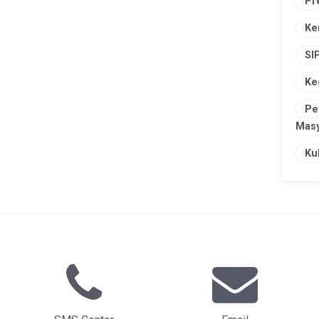
Pr
Ke
SI
Ke
Pe
Masy
Ku