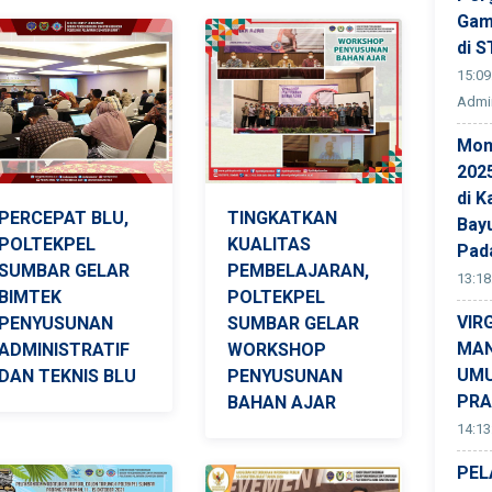
Gam
di S
15:09
Admin
Mon
202
di K
PERCEPAT BLU,
TINGKATKAN
Bay
POLTEKPEL
KUALITAS
Pad
SUMBAR GELAR
PEMBELAJARAN,
13:18
BIMTEK
POLTEKPEL
VIR
PENYUSUNAN
SUMBAR GELAR
MAN
ADMINISTRATIF
WORKSHOP
UMU
DAN TEKNIS BLU
PENYUSUNAN
PRA
BAHAN AJAR
14:13
PEL