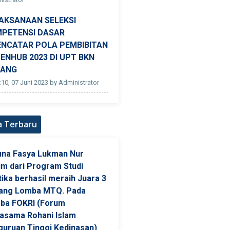
AKSANAAN SELEKSI
PETENSI DASAR
ENCATAR POLA PEMBIBITAN
ENHUB 2023 DI UPT BKN
DANG
:10, 07 Juni 2023 by Administrator
a Terbaru
una Fasya Lukman Nur
im dari Program Studi
ika berhasil meraih Juara 3
ang Lomba MTQ. Pada
ba FOKRI (Forum
jasama Rohani Islam
guruan Tinggi Kedinasan)