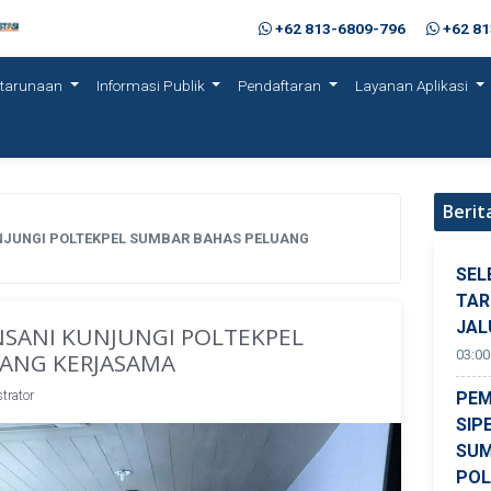
+62 813-6809-796
+62 8
etarunaan
Informasi Publik
Pendaftaran
Layanan Aplikasi
Berit
UNJUNGI POLTEKPEL SUMBAR BAHAS PELUANG
SEL
TAR
JAL
NSANI KUNJUNGI POLTEKPEL
03:00
ANG KERJASAMA
trator
PEM
SIP
SUM
POL